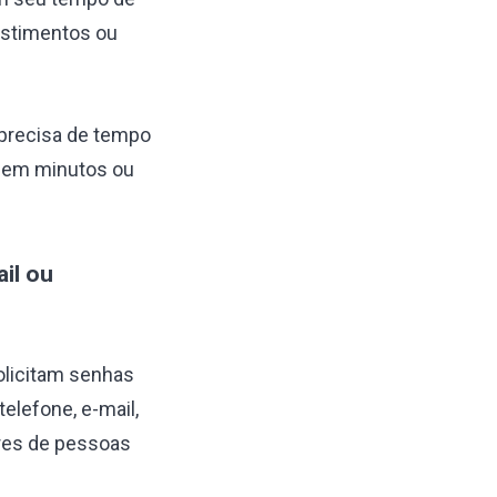
estimentos ou
 precisa de tempo
ra em minutos ou
il ou
solicitam senhas
elefone, e-mail,
res de pessoas