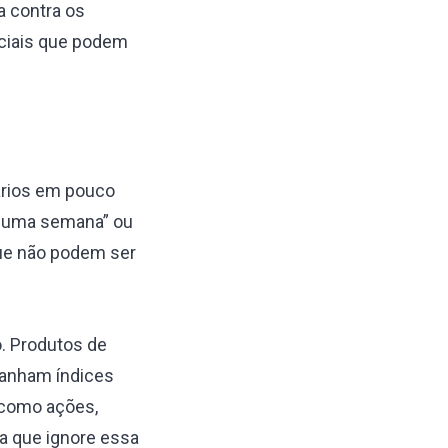
a contra os
nciais que podem
ários em pouco
m uma semana” ou
que não podem ser
o. Produtos de
panham índices
, como ações,
a que ignore essa