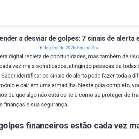
sando o Cartão
Contas Digitais e
Empréstimo
 Crédito
Apps de Banco
Crédito
nder a desviar de golpes: 7 sinais de alerta 
6 de julho de 2026
| Equipe Sou
a digital repleta de oportunidades, mas também de risc
 cada vez mais sofisticados, atingindo pessoas de todas 
aber identificar os sinais de alerta pode fazer toda a di
imônio e cair em uma armadilha. Neste guia completo, vo
ícios de que algo não está certo e como se proteger de 
 finanças e sua segurança.
golpes financeiros estão cada vez 