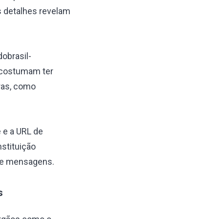
s detalhes revelam
obrasil-
m costumam ter
ras, como
 e a URL de
nstituição
 de mensagens.
s