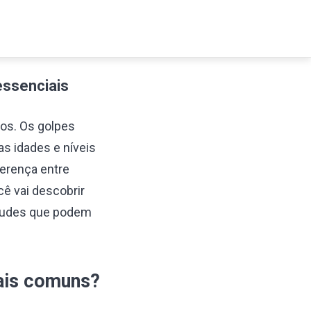
 e
Pontos, Milhas e
Segurança e
Cashback
Golpes
essenciais
os. Os golpes
as idades e níveis
ferença entre
cê vai descobrir
fraudes que podem
mais comuns?