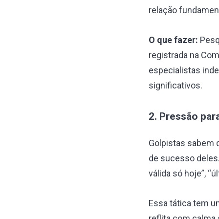
relação fundamenta
O que fazer:
Pesqu
registrada na Com
especialistas ind
significativos.
2. Pressão par
Golpistas sabem 
de sucesso deles.
válida só hoje”, “
Essa tática tem u
reflita com calma