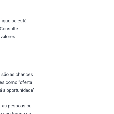
fique se está
 Consulte
 valores
s são as chances
ses como “oferta
rá a oportunidade”.
utras pessoas ou
tam seu tempo de