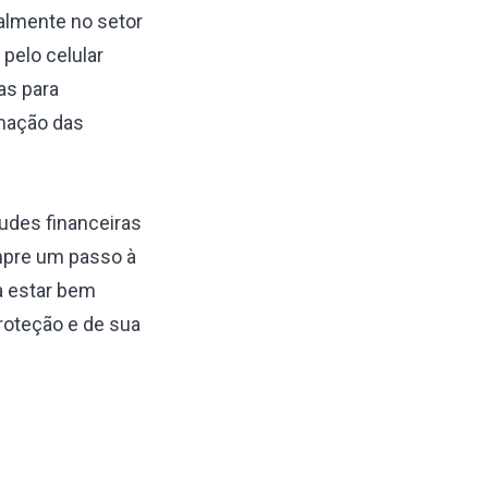
ialmente no setor
 pelo celular
as para
rmação das
audes financeiras
empre um passo à
a estar bem
proteção e de sua