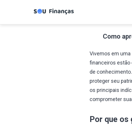
Cartões de
U
Crédito
de
Como apre
Vivemos em uma er
financeiros estão
de conhecimento. S
proteger seu patr
os principais ind
comprometer suas
Por que os 