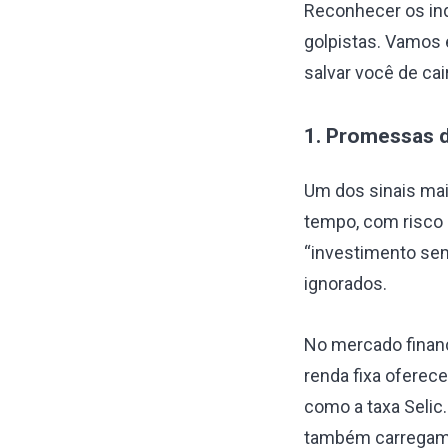
Reconhecer os ind
golpistas. Vamos 
salvar você de cai
1. Promessas d
Um dos sinais mai
tempo, com risco
“investimento sem
ignorados.
No mercado financ
renda fixa ofere
como a taxa Selic
também carregam p