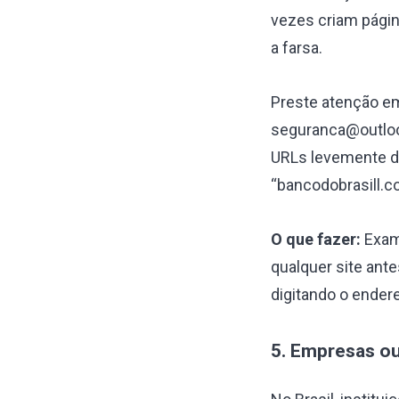
vezes criam págin
a farsa.
Preste atenção e
seguranca@outlo
URLs levemente di
“bancodobrasill.c
O que fazer:
Exam
qualquer site ante
digitando o ender
5. Empresas o