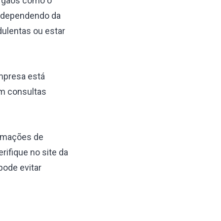
 órgãos como o
, dependendo da
ulentas ou estar
empresa está
am consultas
ormações de
rifique no site da
pode evitar