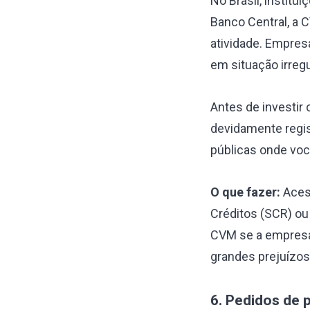
No Brasil, instit
Banco Central, a 
atividade. Empre
em situação irregu
Antes de investir 
devidamente regis
públicas onde você
O que fazer:
Acess
Créditos (SCR) ou 
CVM se a empresa 
grandes prejuízos
6. Pedidos de