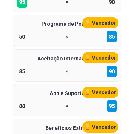
95
×
90
Vencedor
Programa de Pontos
50
×
85
Vencedor
Aceitação Internacional
85
×
90
Vencedor
App e Suporte
88
×
95
Vencedor
Benefícios Extras