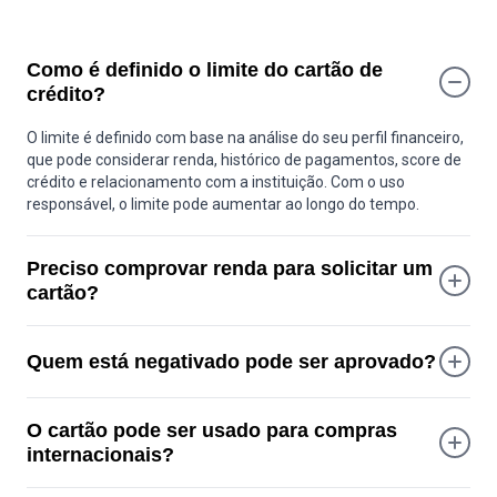
Como é definido o limite do cartão de
crédito?
O limite é definido com base na análise do seu perfil financeiro,
que pode considerar renda, histórico de pagamentos, score de
crédito e relacionamento com a instituição. Com o uso
responsável, o limite pode aumentar ao longo do tempo.
Preciso comprovar renda para solicitar um
cartão?
Nem sempre. Alguns cartões não exigem comprovante de
renda formal, pois a aprovação pode se basear no seu histórico
Quem está negativado pode ser aprovado?
de crédito e comportamento financeiro.
É possível, dependendo da análise de crédito. Cada instituição
O cartão pode ser usado para compras
avalia a situação atual do cliente, como nível de endividamento
e histórico recente, e não apenas restrições no CPF.
internacionais?