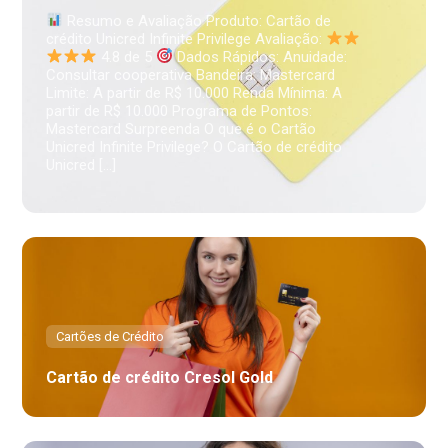
Resumo e Avaliação Produto: Cartão de
crédito Unicred Infinite Privilege Avaliação:
4.8 de 5
Dados Rápidos: Anuidade:
Consultar cooperativa Bandeira: Mastercard
Limite: A partir de R$ 10.000 Renda Mínima: A
partir de R$ 10.000 Programa de Pontos:
Mastercard Surpreenda O que é o Cartão
Unicred Infinite Privilege? O Cartão de crédito
Unicred […]
Cartões de Crédito
Cartão de crédito Cresol Gold