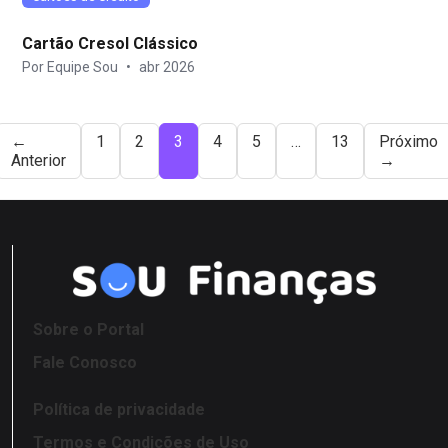
Cartão Cresol Clássico
Por Equipe Sou
•
abr 2026
←
1
2
3
4
5
…
13
Próximo
Anterior
→
Sobre o Portal
Fale Conosco
Política de privacidade
Termos e Condições de Uso