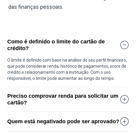
das finanças pessoais.
Como é definido o limite do cartão de
crédito?
O limite é definido com base na análise do seu perfil financeiro,
que pode considerar renda, histórico de pagamentos, score de
crédito e relacionamento com a instituição. Com o uso
responsável, o limite pode aumentar ao longo do tempo.
Preciso comprovar renda para solicitar um
cartão?
Nem sempre. Alguns cartões não exigem comprovante de
renda formal, pois a aprovação pode se basear no seu histórico
Quem está negativado pode ser aprovado?
de crédito e comportamento financeiro.
É possível, dependendo da análise de crédito. Cada instituição